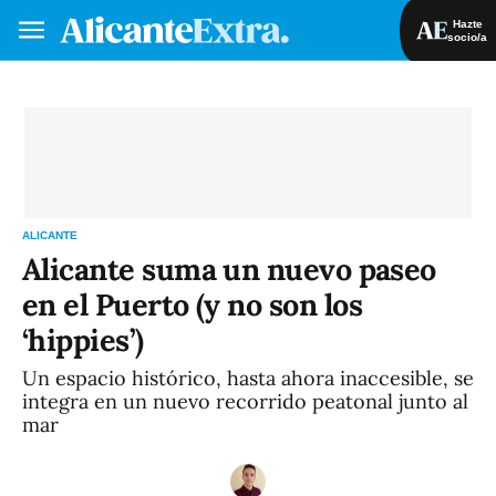
Hazte
socio/a
Hazte socio/a
Iniciar sesión
VA
ES
ALICANTE
Alicante suma un nuevo paseo
en el Puerto (y no son los
‘hippies’)
Un espacio histórico, hasta ahora inaccesible, se
integra en un nuevo recorrido peatonal junto al
mar