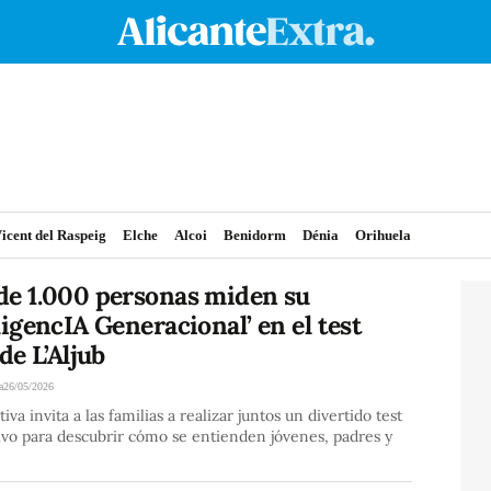
icent del Raspeig
Elche
Alcoi
Benidorm
Dénia
Orihuela
de 1.000 personas miden su
ligencIA Generacional’ en el test
 de L’Aljub
a
26/05/2026
tiva invita a las familias a realizar juntos un divertido test
ivo para descubrir cómo se entienden jóvenes, padres y