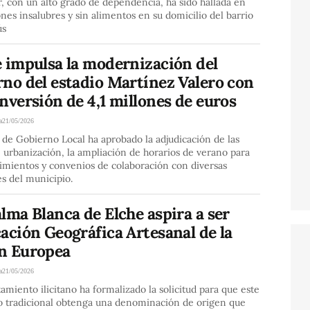
, con un alto grado de dependencia, ha sido hallada en
nes insalubres y sin alimentos en su domicilio del barrio
ús
e impulsa la modernización del
rno del estadio Martínez Valero con
nversión de 4,1 millones de euros
a
21/05/2026
 de Gobierno Local ha aprobado la adjudicación de las
 urbanización, la ampliación de horarios de verano para
imientos y convenios de colaboración con diversas
s del municipio.
lma Blanca de Elche aspira a ser
ación Geográfica Artesanal de la
n Europea
a
21/05/2026
amiento ilicitano ha formalizado la solicitud para que este
o tradicional obtenga una denominación de origen que