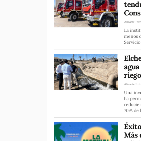
tendr
Cons
Alicante Extr
La insti
menos de
Servici
Elche
agua
riego
Alicante Extr
Una inv
ha permi
reducien
70% de l
Éxito
Más 