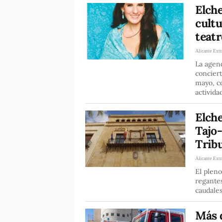
Elch
cultu
teatr
Alicante Extr
La agend
conciert
mayo, co
activida
Elche
Tajo-
Trib
Alicante Extr
El pleno
regantes
caudales
Más 