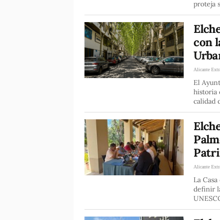
proteja 
Elche
con 
Urba
Alicante Extr
El Ayunt
historia
calidad 
Elche
Palm
Patr
Alicante Extr
La Casa 
definir 
UNESCO