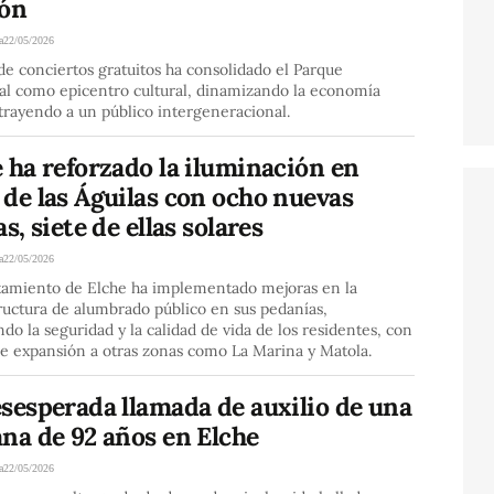
ión
a
22/05/2026
 de conciertos gratuitos ha consolidado el Parque
al como epicentro cultural, dinamizando la economía
atrayendo a un público intergeneracional.
 ha reforzado la iluminación en
de las Águilas con ocho nuevas
as, siete de ellas solares
a
22/05/2026
tamiento de Elche ha implementado mejoras en la
ructura de alumbrado público en sus pedanías,
ndo la seguridad y la calidad de vida de los residentes, con
de expansión a otras zonas como La Marina y Matola.
sesperada llamada de auxilio de una
na de 92 años en Elche
a
22/05/2026