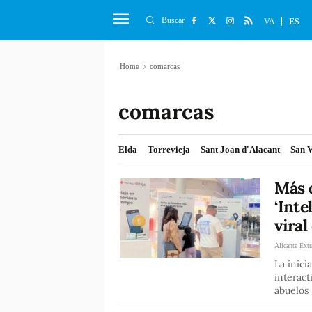
Buscar
VA
ES
Home
comarcas
comarcas
Elda
Torrevieja
Sant Joan d'Alacant
San V
Más 
‘Inte
viral
Alicante Extr
La inicia
interact
abuelos