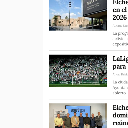
Elche
en el
2026
Alicante Extr
La prog
activida
expositi
LaLig
para 
Álvaro Rubi
La ciuda
Ayuntami
abierto
Elche
domi
reún