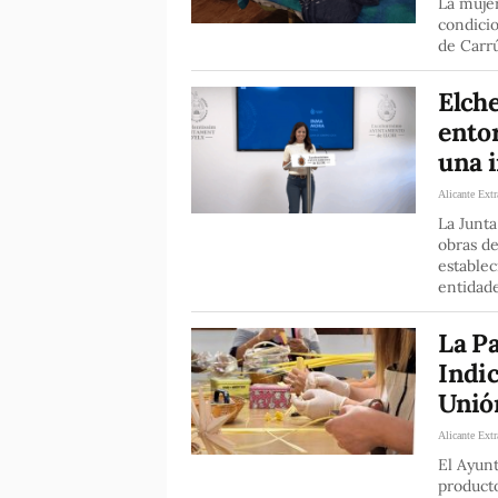
La mujer
condicio
de Carr
Elch
ento
una i
Alicante Extr
La Junta
obras de
establec
entidade
La Pa
Indic
Unió
Alicante Extr
El Ayunt
product