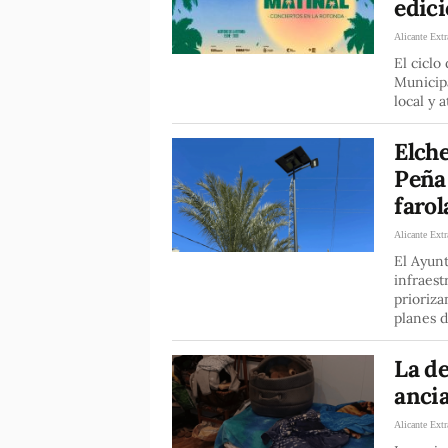
edic
Alicante Extr
El ciclo
Municip
local y 
Elche
Peña 
farol
Alicante Extr
El Ayun
infraest
prioriza
planes 
La de
ancia
Alicante Extr