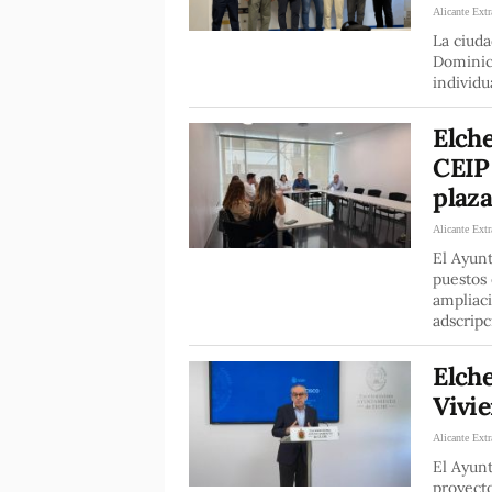
Alicante Extr
La ciuda
Dominic
individu
Elche
CEIP
plaza
Alicante Extr
El Ayunt
puestos 
ampliaci
adscripc
Elche
Vivie
Alicante Extr
El Ayunt
proyecto